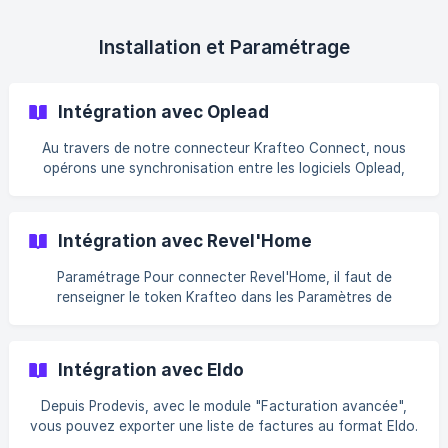
Installation et Paramétrage
Intégration avec Oplead
Au travers de notre connecteur Krafteo Connect, nous
opérons une synchronisation entre les logiciels Oplead,
Prodevis, Revel'Home, Krafteo Planneret Eldo. Cet article
vous explique le fonctionnement des interactions entre
Oplead et Prodevis. Intégration Oplead x ProDevis |||
Intégration avec Revel'Home
Attention : le code client Prodevis est généré par Krafteo.
Nous n'avons aucun moyen de récupérer la nomenclat
Paramétrage Pour connecter Revel'Home, il faut de
renseigner le token Krafteo dans les Paramètres de
l'organisation dans Revel'Home : La clé API est à renseigner
dans ProDevis (Paramétrage superviseur > Divers >
Revel'Home) Le token Krafteo vous ai fourni par Krafteo et
Intégration avec Eldo
est à renseigner dans le champ Identifiant Krafteo de
Revel'Home. Une fois les solutions connecté, ch
Depuis Prodevis, avec le module "Facturation avancée",
vous pouvez exporter une liste de factures au format Eldo.
Le fichier généré peut ensuite être importé dans Eldo afin