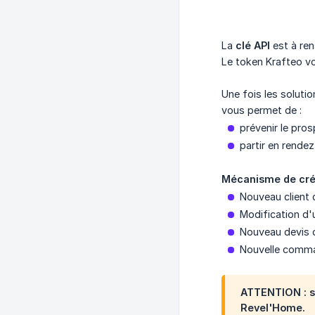
La
clé API
est à re
Le token Krafteo vo
Une fois les soluti
vous permet de :
prévenir le pro
partir en rende
Mécanisme de créa
Nouveau client 
Modification d'
Nouveau devis d
Nouvelle comma
ATTENTION : si
Revel'Home.