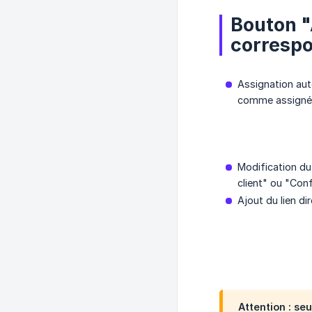
Bouton "
corresp
Assignation aut
comme assigné
Modification du 
client" ou "Conf
Ajout du lien d
Attention : se