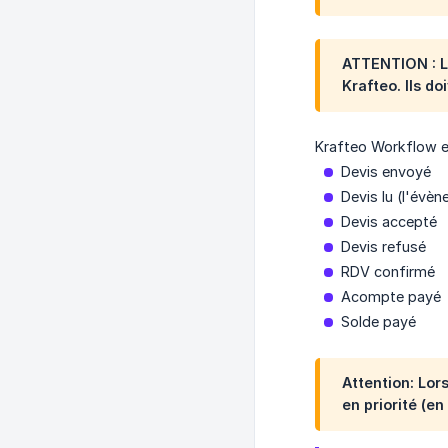
ATTENTION : Le
Krafteo. Ils do
Krafteo Workflow e
Devis envoyé
Devis lu (l'évè
Devis accepté
Devis refusé
RDV confirmé
Acompte payé
Solde payé
Attention: Lor
en priorité (e