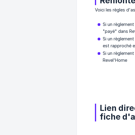
Remontée
Voici les règles d'as
Si un règlement
"payé" dans Re
Si un règlement
est rapproché e
Si un règlement
Revel'Home
Lien dir
fiche d'