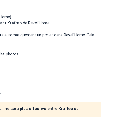
l'Home)
iant Krafteo
de Revel'Home.
réera automatiquement un projet dans Revel'Home. Cela
des photos.
e
n ne sera plus effective entre Krafteo et